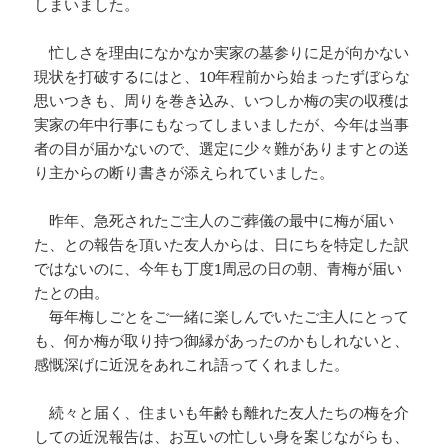
しまいました。
忙しさを理由になかなか実家の墓参りに足が向かない
現状を打破するにはと、10年程前から始まったずぼらな
思いつきも、周りを巻き込み、いつしか梅の実の収穫は
実家の年中行事にもなってしまいましたが、今年は当事
者の目が届かないので、選定に少々難がありますとの送
り主からの断り書きが添えられていました。
昨年、急死されたご主人のご葬儀の最中に梅が届い
た、との報告を頂いた友人からは、日にちを特定した訳
ではないのに、今年も丁度1周忌の日の朝、青梅が届い
たとの由。
毎年梅しごとをご一緒に楽しんでいたご主人にとって
も、何か梅が取り持つ御縁があったのかもしれないと、
感慨深げに近況をあれこれ語ってくれました。
続々と届く、住まいも年齢も離れた友人たちの梅を介
しての近況報告は、お互いの忙しい身を案じながらも、