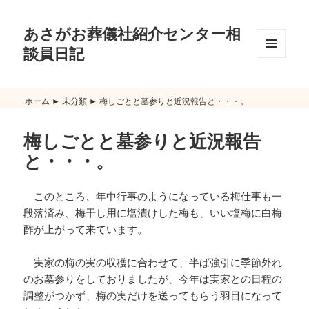
あさがお葬儀社紹介センター相
談員日記
メニュ
ーとウ
ィジェ
ット
ホーム
►
未分類
►
梅しごとと墓参りと近況報告と・・・。
梅しごとと墓参りと近況報告
と・・・。
このところ、年中行事のようになっている梅仕事も一
段落済み、梅干し用に塩漬けした梅も、いい塩梅に白梅
酢が上がって来ています。
実家の梅の実の収穫に合わせて、半ば強引に季節外れ
のお墓参りをしておりましたが、今年は実家との日程の
調整がつかず、梅の実だけを送ってもらう羽目になって