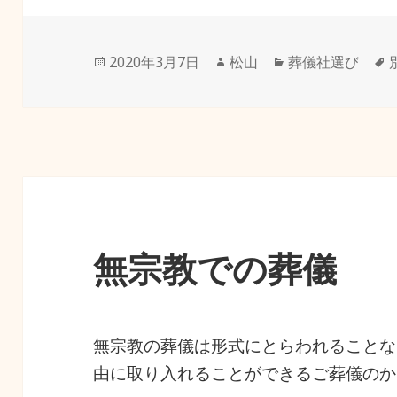
投
作
カ
2020年3月7日
松山
葬儀社選び
稿
成
テ
日:
者
ゴ
リ
ー
無宗教での葬儀
無宗教の葬儀は形式にとらわれることな
由に取り入れることができるご葬儀のか