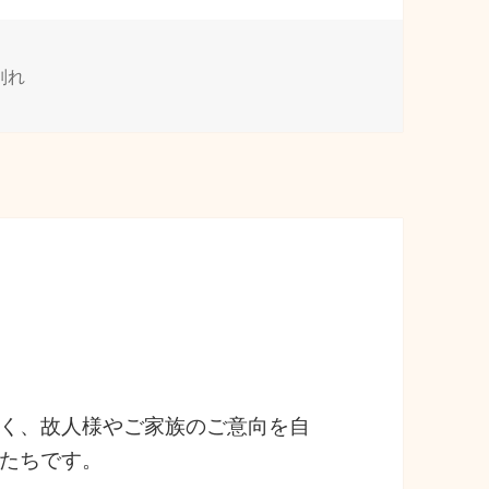
タ
別れ
グ
く、故人様やご家族のご意向を自
たちです。