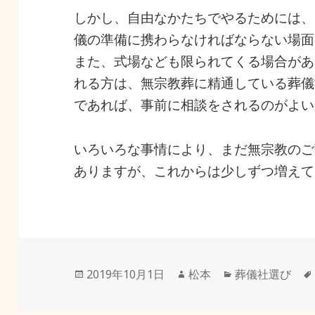
しかし、自由なかたちでやるためには、
儀の準備に携わらなければならない場面
また、式場なども限られてくる場合があ
れる方は、無宗教葬に精通している葬儀
であれば、事前に相談をされるのがよい
いろいろな事情により、まだ無宗教のご
ありますが、これからは少しずつ増えて
投
作
カ
2019年10月1日
松本
葬儀社選び
稿
成
テ
日:
者
ゴ