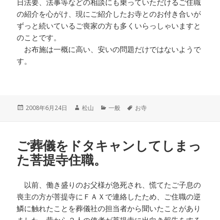
日法要、法事等などの相談にも乗っていただけるご住職
の紹介を心がけ、現にご紹介したお寺とのお付き合いが
ずっと続いているご喪家の方も多くいらっしゃいますと
のことです。
お布施は一概に高い、安いの問題だけではないようで
す。
投
作
カ
タ
2008年6月24日
松山
一般
お寺
稿
成
テ
グ
日:
者
ゴ
リ
ご葬儀をドタキャンしてしまっ
ー
た菩提寺住職。
以前、働き盛りのお父様が急死され、慌てたご子息の
喪主の方が菩提寺にＦＡＸで連絡したため、ご住職の逆
鱗に触れたことを葬儀社の担当者から聞いたことがあり
ました。昔から２人の使者が菩提寺に出向き報告をする