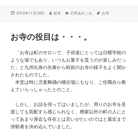
投
作
カ
タ
2013年11月29日
松本
日常あれこれ
お寺
稿
成
テ
グ
日:
者
ゴ
リ
お寺の役目は・・・。
ー
「お寺は町のサロンで、子供達にとっては日曜学校の
ような場でもあり、いつもお菓子を貰うのが楽しみだっ
た」と九州出身の先輩から戦前のお寺の様子をよく聞か
されたものでした。
本堂は時に児童舞踊の稽古場にもなり、ご住職自ら教
えていらっしゃったとのこと。
しかし、お話を伺ってはいましたが、周りのお寺を見
渡しても気配すら感じられなく、檀家以外の町の人にと
ってあまり身近な存在とは言いがたいのではと最近まで
傍観者を決め込んでいました。