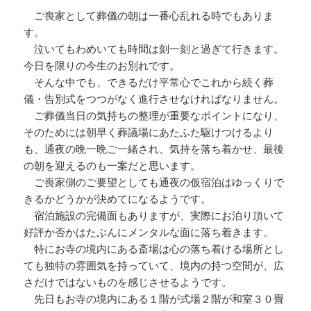
ご喪家として葬儀の朝は一番心乱れる時でもありま
す。
泣いてもわめいても時間は刻一刻と過ぎて行きます。
今日を限りの今生のお別れです。
そんな中でも、できるだけ平常心でこれから続く葬
儀・告別式をつつがなく進行させなければなりません。
ご葬儀当日の気持ちの整理が重要なポイントになり、
そのためには朝早く葬議場にあたふた駆けつけるより
も、通夜の晩一晩ご一緒され、気持を落ち着かせ、最後
の朝を迎えるのも一案だと思います。
ご喪家側のご要望としても通夜の仮宿泊はゆっくりで
きるかどうかが決めてになるようです。
宿泊施設の完備面もありますが、実際にお泊り頂いて
好評か否かはたぶんにメンタルな面に落ち着きます。
特にお寺の境内にある斎場は心の落ち着ける場所とし
ても独特の雰囲気を持っていて、境内の持つ空間が、広
さだけではないものを感じさせるようです。
先日もお寺の境内にある１階が式場２階が和室３０畳