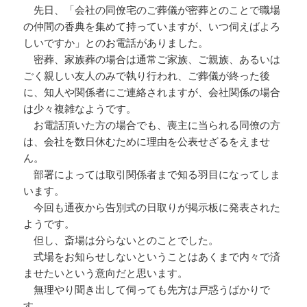
先日、「会社の同僚宅のご葬儀が密葬とのことで職場
の仲間の香典を集めて持っていますが、いつ伺えばよろ
しいですか」とのお電話がありました。
密葬、家族葬の場合は通常ご家族、ご親族、あるいは
ごく親しい友人のみで執り行われ、ご葬儀が終った後
に、知人や関係者にご連絡されますが、会社関係の場合
は少々複雑なようです。
お電話頂いた方の場合でも、喪主に当られる同僚の方
は、会社を数日休むために理由を公表せざるをえませ
ん。
部署によっては取引関係者まで知る羽目になってしま
います。
今回も通夜から告別式の日取りが掲示板に発表された
ようです。
但し、斎場は分らないとのことでした。
式場をお知らせしないということはあくまで内々で済
ませたいという意向だと思います。
無理やり聞き出して伺っても先方は戸惑うばかりで
す。