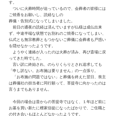
す。
ついに火葬時間が迫っているので、会葬者の皆様には
ご焼香をお願いし、読経なしの
葬儀・告別式になってしまいました。
前日の通夜の読経は済んでいますが仏様は成仏出来
ず、中途半端な状態でお別れのご焼香になってしまい、
仏式とも無宗教葬ともつかないご葬儀に会葬者も戸惑い
を隠せなかったようです。
ようやく連絡が入ったのは火葬が済み、再び斎場に戻
ってきた時でした。
言い訳に終始され、のらりくらりとされ追求しても
「申し訳ない。お布施は要りません」の一点張り。
「お布施の問題ではない」と葬儀を終えた翌日、喪主
は葬儀社の担当者に同行願って、菩提寺に向かったのは
言うまでもありません。
今回の場合は昔からの菩提寺ではなく、１年ほど前に
お墓を買い新たに檀家信徒になったばかりで、ご住職と
の付き合いもほとんどなかったようです。