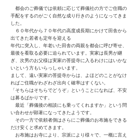
都会のご葬儀では依頼に応じて葬儀社の方でご住職の
手配をするのがごく自然な成り行きのようになってきま
した。
６０年代から７０年代の高度成長期にかけて田舎から
出てきた若者も定年を迎える
年代に突入し、年老いた田舎の両親を都会に呼び寄せ、
最後を看取る必要に迫られています。実家は長男が継
ぎ、次男のお父様は実家の菩提寺に入るわけにはいかな
いという方もいらっしゃいます。
まして、遠い実家の菩提寺からは、よほどのことがなけ
ればご住職がわざわざ出向く確率はすくない。
「そちらはそちらでどうぞ」ということになれば、不安
は募るばかりです。
最近「葬儀後の相談にも乗ってくれますか」という問
い合わせが顕著になってきたようです。
その一方で依頼者側はさらにご葬儀のお布施をできる
だけ安くと求めてきます。
お布施はお寺により、宗派により様々で、一概に言え