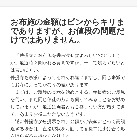
稿
成
テ
グ
日:
者
ゴ
リ
お布施の金額はピンからキリま
ー
でありますが、お値段の問題だ
けではありません。
「菩提寺にお布施を幾ら渡せばよろしいのでしょう
か」最近時々聞かれる質問ですが、一口で幾らぐらいと
は言いにくい。
菩提寺も宗派によってそれぞれ違いますし、同じ宗派で
もお寺によってかなりの差があります。
まずは、ご親族の長老を始めとする、年長者のご意見
を伺い、また同じ信徒の方にも伺ってみることをお勧め
していますが、最近は両者ともご存じない方が増えてき
て、あまりお役にたたないようです。
逆に菩提寺から提示され、金額がご喪家にとって高額
過ぎる場合は、直接現状をお話して菩提寺に掛け合う形
を取らざるを得なくなります。