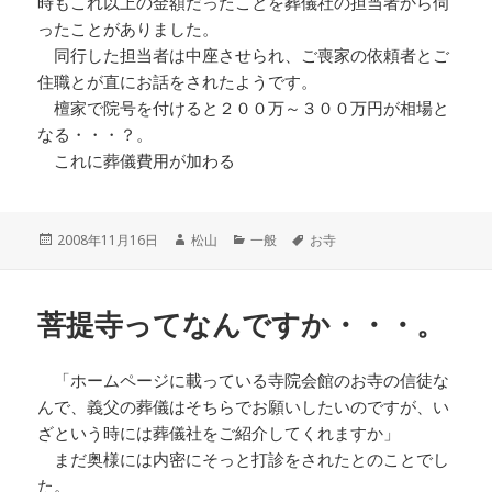
時もこれ以上の金額だったことを葬儀社の担当者から伺
ったことがありました。
同行した担当者は中座させられ、ご喪家の依頼者とご
住職とが直にお話をされたようです。
檀家で院号を付けると２００万～３００万円が相場と
なる・・・？。
これに葬儀費用が加わる
投
作
カ
タ
2008年11月16日
松山
一般
お寺
稿
成
テ
グ
日:
者
ゴ
リ
菩提寺ってなんですか・・・。
ー
「ホームページに載っている寺院会館のお寺の信徒な
んで、義父の葬儀はそちらでお願いしたいのですが、い
ざという時には葬儀社をご紹介してくれますか」
まだ奥様には内密にそっと打診をされたとのことでし
た。