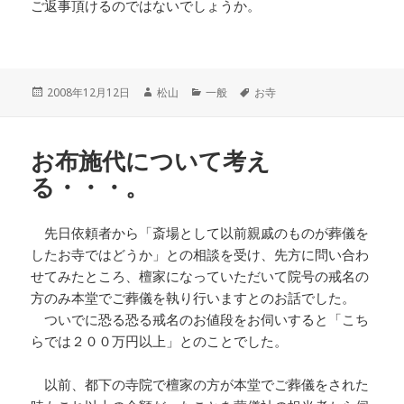
ご返事頂けるのではないでしょうか。
投
作
カ
タ
2008年12月12日
松山
一般
お寺
稿
成
テ
グ
日:
者
ゴ
リ
お布施代について考え
ー
る・・・。
先日依頼者から「斎場として以前親戚のものが葬儀を
したお寺ではどうか」との相談を受け、先方に問い合わ
せてみたところ、檀家になっていただいて院号の戒名の
方のみ本堂でご葬儀を執り行いますとのお話でした。
ついでに恐る恐る戒名のお値段をお伺いすると「こち
らでは２００万円以上」とのことでした。
以前、都下の寺院で檀家の方が本堂でご葬儀をされた