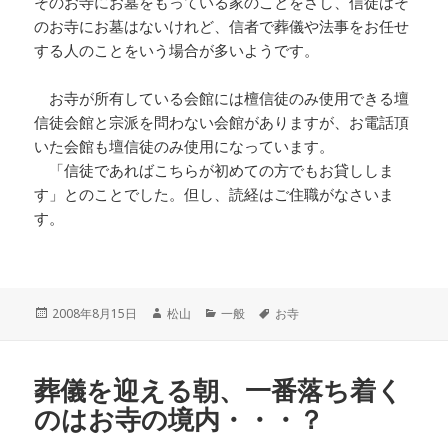
そのお寺にお墓をもっている家のことをさし、信徒はそ
のお寺にお墓はないけれど、信者で葬儀や法事をお任せ
する人のことをいう場合が多いようです。
お寺が所有している会館には檀信徒のみ使用できる壇
信徒会館と宗派を問わない会館がありますが、お電話頂
いた会館も壇信徒のみ使用になっています。
「信徒であればこちらが初めての方でもお貸ししま
す」とのことでした。但し、読経はご住職がなさいま
す。
投
作
カ
タ
2008年8月15日
松山
一般
お寺
稿
成
テ
グ
日:
者
ゴ
リ
葬儀を迎える朝、一番落ち着く
ー
のはお寺の境内・・・？