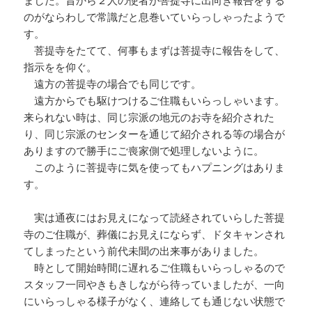
のがならわしで常識だと息巻いていらっしゃったようで
す。
菩提寺をたてて、何事もまずは菩提寺に報告をして、
指示をを仰ぐ。
遠方の菩提寺の場合でも同じです。
遠方からでも駆けつけるご住職もいらっしゃいます。
来られない時は、同じ宗派の地元のお寺を紹介された
り、同じ宗派のセンターを通じて紹介される等の場合が
ありますので勝手にご喪家側で処理しないように。
このように菩提寺に気を使ってもハプニングはありま
す。
実は通夜にはお見えになって読経されていらした菩提
寺のご住職が、葬儀にお見えにならず、ドタキャンされ
てしまったという前代未聞の出来事がありました。
時として開始時間に遅れるご住職もいらっしゃるので
スタッフ一同やきもきしながら待っていましたが、一向
にいらっしゃる様子がなく、連絡しても通じない状態で