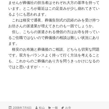
ませんが葬儀社の担当者はそれぞれ大方の基準を持って
います。ところが最近はこの足並みが少し崩れてきてい
るようにも思われます。
これは格安で通夜、葬儀告別式の読経のみを受け持つ
お坊さんの派遣業が増えてきたのも一因でしょうか。
但し、こちらの派遣される僧侶の方はお寺を持ってい
るご住職ではないので葬儀後の相談は難しい状況にあり
ます。
格安のお布施と葬儀後のご相談、どちらも切実な問題
です。双方をバランスよく持って行く方法を考えること
も、これからのご葬儀のあり方を問うきっかけになるの
ではと思いますが・・・。
投
作
カ
タ
2008年7月6日
松山
一般
お寺