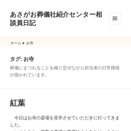
あさがお葬儀社紹介センター相
談員日記
メニュ
ーとウ
ィジェ
ット
ホーム
►
お寺
タグ:
お寺
葬儀にまつわることを織り交ぜながら担当者の日常模様
が描かれています。
紅葉
今日はお寺の斎場を見学させていただきに行ってきま
した。