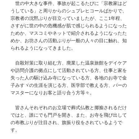
世の中大きな事件、事故が起こるたびに「宗教家はど
うしている」と周りからのシュプレヒコールばかりで、
宗教者の沈黙ぶりが目立っていましたが、ここ1年程、
さすがに世の中の危機感が肌で感じられるようになった
ためか、マスコミやネットで紹介されるようになったた
めか、お坊さんの活動ぶりが一般の人々の目に触れ、知
られるようになってきました。
自殺対策に取り組む方、廃業した温泉旅館をデイケア
や訪問介護の拠点にして活動されている方、仕事と家を
失った人の駆け込み寺になっている方、各地のお寺で金
子みすヾの生涯を演じる方、医学部で教える方、バーの
マスターになりお客と語り合う方等々。
皆さんそれぞれのお立場で葬式仏教と揶揄されるだけ
ではと、誰にでも門戸を開き、また、お寺を飛び出して
の布教ぶりが注目され、旗振り役をされているようで
す。