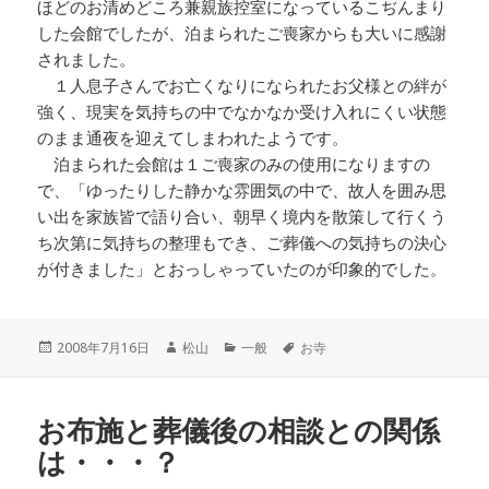
ほどのお清めどころ兼親族控室になっているこぢんまり
した会館でしたが、泊まられたご喪家からも大いに感謝
されました。
１人息子さんでお亡くなりになられたお父様との絆が
強く、現実を気持ちの中でなかなか受け入れにくい状態
のまま通夜を迎えてしまわれたようです。
泊まられた会館は１ご喪家のみの使用になりますの
で、「ゆったりした静かな雰囲気の中で、故人を囲み思
い出を家族皆で語り合い、朝早く境内を散策して行くう
ち次第に気持ちの整理もでき、ご葬儀への気持ちの決心
が付きました」とおっしゃっていたのが印象的でした。
投
作
カ
タ
2008年7月16日
松山
一般
お寺
稿
成
テ
グ
日:
者
ゴ
リ
お布施と葬儀後の相談との関係
ー
は・・・？