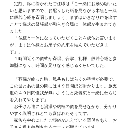
定刻、席に着かれたご住職は「ご一緒にお勤め願いた
いと思いますので、お配りした紙を見ながら木魚と一緒
に般若心経を斉唱しましょう」まずはいきなり声を出す
ことで儀式の緊張感が和らぎ会場に一体感が生まれてき
ました。
「仏様と一体になっていただくことを成仏と言います
が、まずは仏様とお弟子の約束を結んでいただきま
す」。
１時間近くの儀式が斉唱、合掌、礼拝、般若心経と参
加型になり、時間が足りなく感じるくらいでした、
「葬儀が終った時、私共もしばらくの準備が必要で、
この世とあの世の間には４９日間ほど掛かります。旅支
度の４９日間怪我が無いようにと死装束と一緒にわらじ
を入れてやります」
お子さん達にも湯灌や納棺の儀を見せながら、分かり
やすく説明されとても喜ばれたそうです。
家族を中心にしたご葬儀がふえている関係もあり、お
子さん達も参列されるケースが増えています。