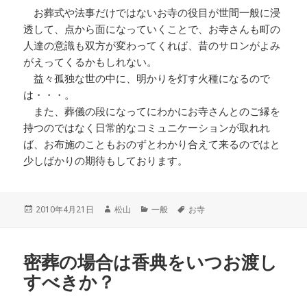
お葬式や法事だけではないお寺の役目が世間一般に浸
透して、点から面になっていくことで、お寺さんも町の
人達の意識も双方が変わってくれば、昔のサロンがよみ
がえってくるかもしれない。
益々孤独な世の中に、明かりを灯す火種になるので
は・・・。
また、葬儀の段になってにわかにお寺さんとのご縁を
持つのではなく日常的なコミュニケーションが取れれ
ば、お布施のこともおのずとわかり合えて来るのではと
少しばかりの期待もしております。
投
作
カ
タ
2010年4月21日
松山
一般
お寺
稿
成
テ
グ
日:
者
ゴ
リ
密葬の場合は香典をいつお渡し
ー
すべきか？