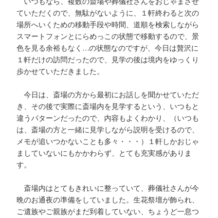
いつもなら、複数の斎場や葬儀社さんをおじゃまさせ
ていただくので、無駄がないように、１軒終わると次の
場所へいくための移動手段や時間、道順を検索しながら
スマートフォンとにらめっこの状態で移動するので、景
色を見る余裕もなく…の状態なのですが、今日は贅沢に
１軒だけの訪問だったので、見学の後は境内をゆっくり
歩かせていただきました。
今日は、斎場の方から最初にお話しを聞かせていただ
き、その後で実際に斎場内を見学するという、いつもと
違うパターンだったので、内容もよくわかり、（いつも
は、斎場の方と一緒に見学しながら説明を受けるので、
メモが追いつかないことも多々・・・）１軒しかおじゃ
ましていないにもかかわらず、とても充実感がありま
す。
斎場内はとてもきれいに整っていて、葬儀社さんが今
晩のお通夜の準備をしていました。生花祭壇が飾られ、
ご遺族やご親族がまだ到着していない、ちょうど一息つ