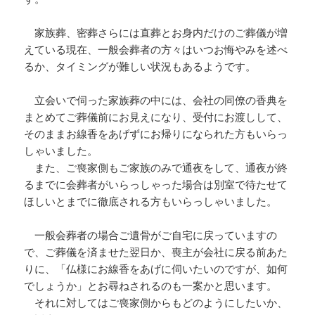
家族葬、密葬さらには直葬とお身内だけのご葬儀が増
えている現在、一般会葬者の方々はいつお悔やみを述べ
るか、タイミングが難しい状況もあるようです。
立会いで伺った家族葬の中には、会社の同僚の香典を
まとめてご葬儀前にお見えになり、受付にお渡しして、
そのままお線香をあげずにお帰りになられた方もいらっ
しゃいました。
また、ご喪家側もご家族のみで通夜をして、通夜が終
るまでに会葬者がいらっしゃった場合は別室で待たせて
ほしいとまでに徹底される方もいらっしゃいました。
一般会葬者の場合ご遺骨がご自宅に戻っていますの
で、ご葬儀を済ませた翌日か、喪主が会社に戻る前あた
りに、「仏様にお線香をあげに伺いたいのですが、如何
でしょうか」とお尋ねされるのも一案かと思います。
それに対してはご喪家側からもどのようにしたいか、