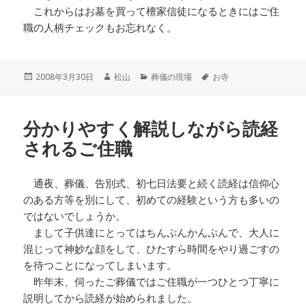
これからはお墓を買って檀家信徒になるときにはご住
職の人柄チェックもお忘れなく。
投
作
カ
タ
2008年3月30日
松山
葬儀の現場
お寺
稿
成
テ
グ
日:
者
ゴ
リ
分かりやすく解説しながら読経
ー
されるご住職
通夜、葬儀、告別式、初七日法要と続く読経は信仰心
のある方等を別にして、初めての経験という方も多いの
ではないでしょうか。
まして子供達にとってはちんぷんかんぷんで、大人に
混じって神妙な顔をして、ひたすら時間をやり過ごすの
を待つことになってしまいます。
昨年末、伺ったご葬儀ではご住職が一つひとつ丁寧に
説明してから読経が始められました。