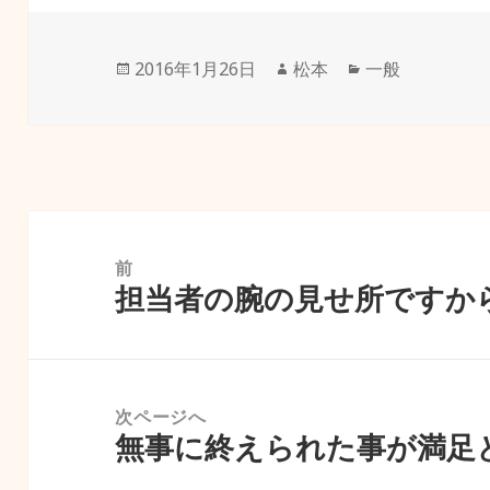
投
作
カ
2016年1月26日
松本
一般
稿
成
テ
日:
者
ゴ
リ
ー
投
稿
前
担当者の腕の見せ所ですか
ナ
前
ビ
の
ゲ
投
ー
稿:
次ページへ
シ
無事に終えられた事が満足
次
ョ
の