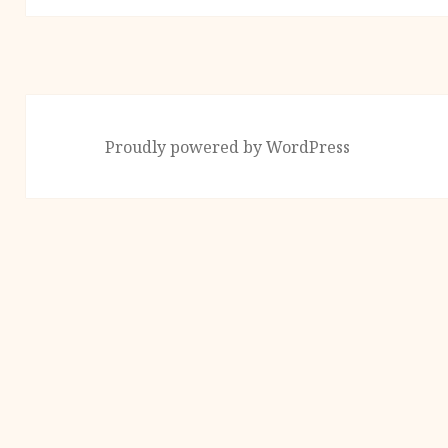
ン
投
稿:
Proudly powered by WordPress