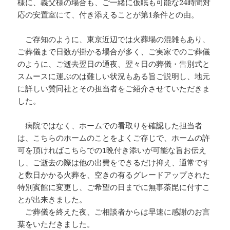
様に、義父様の場合も、ご一緒に仮眠も可能な24時間対
応の安置室にて、付き添えることが第1条件との由。
ご存知のように、東京近辺では火葬場の混雑もあり、
ご葬儀まで日数が掛かる場合が多く、ご実家でのご葬儀
のように、ご逝去翌日の通夜、翌々日の葬儀・告別式と
スムースに運ぶのは難しい状況もある旨ご説明し、地元
に詳しい賛同社とその担当者をご紹介させていただきま
した。
病院ではなく、ホームでの看取りを確認した担当者
は、こちらのホームのことをよくご存じで、ホームの許
可を頂ければこちらでの1晩付き添いが可能な旨お伝え
し、ご逝去の際は他の出費をできるだけ抑え、通常です
と数日かかる火葬を、空きの有るグレードアップされた
特別賓館に変更し、ご希望の日までに無事荼毘に付すこ
とが出来きました。
ご葬儀を終えた夜、ご相談者からは早速に感謝のお言
葉をいただきました。