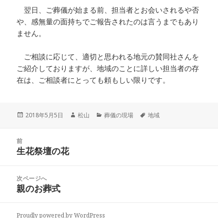
翌日、ご葬儀が始まる前、担当者とお会いされるや否
や、感無量の面持ちでご報告されたのは言うまでもあり
ません。
ご相談に応じて、適切と思われる地元の賛同社さんを
ご紹介しておりますが、地域のことに詳しい担当者の存
在は、ご相談者にとっても頼もしい限りです。
投
作
カ
タ
2018年5月5日
松山
葬儀の現場
地域
稿
成
テ
グ
日:
者
ゴ
投
リ
前
稿
生花祭壇の花
ー
前
ナ
の
ビ
投
次ページへ
ゲ
稿:
親のお葬式
次
ー
の
シ
投
ョ
Proudly powered by WordPress