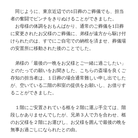
同じように、東京近辺での1日葬のご葬儀でも、担当
者の奮闘でピンチをきりぬけることができました。
お母様の体調をおもんばかり、通常のご葬儀を1日葬
に変更されたお父様のご葬儀に、弟様が遠方から駆け付
けられたのは、すでにご自宅での納棺を済ませ、葬儀場
の安置所に移動された後のことでした。
弟様の「最後の一晩をお父様とご一緒に過ごしたい」
とのたっての願いをお聞きした、こちらの斎場を良くご
存知の担当者は、１日葬の場合通常難しい申し出でした
が、空いている二階の和室の提供をお願いし、お借りす
ることができました。
１階にご安置されている柩を２階に運ぶ手立ては、階
段しかありませんでしたが、兄弟３人で力を合わせ、柩
のお父様を２階にお運びし、お父様を囲んで最後の晩を
無事お過ごしになられたとの由。