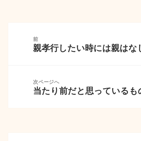
リ
ー
投
稿
前
親孝行したい時には親はな
ナ
前
ビ
の
ゲ
投
ー
稿:
次ページへ
シ
当たり前だと思っているも
次
ョ
の
ン
投
稿: