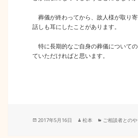
葬儀が終わってから、故人様が取り寄
話しも耳にしたことがあります。
特に長期的なご自身の葬儀についての
ていただければと思います。
投
作
カ
2017年5月16日
松本
ご相談者とのや
稿
成
テ
日:
者
ゴ